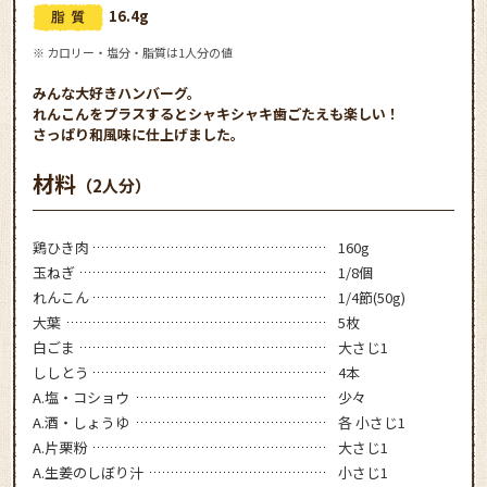
16.4g
※ カロリー・塩分・脂質は1人分の値
みんな大好きハンバーグ。
れんこんをプラスするとシャキシャキ歯ごたえも楽しい！
さっぱり和風味に仕上げました。
材料
（2人分）
鶏ひき肉
160g
玉ねぎ
1/8個
れんこん
1/4節(50g)
大葉
5枚
白ごま
大さじ1
ししとう
4本
A.塩・コショウ
少々
A.酒・しょうゆ
各 小さじ1
A.片栗粉
大さじ1
A.生姜のしぼり汁
小さじ1