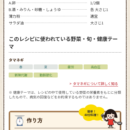
A.卵
1/2個
B.酒・みりん・砂糖・しょうゆ
各 大さじ1
薄力粉
適宜
サラダ油
大さじ1
このレシピに使われている野菜・旬・健康テー
マ
タマネギ
春
夏
疲労
高血圧
新陳代謝
動脈硬化
タマネギについて詳しく知る
※ 健康テーマは、レシピの中で使用している野菜の栄養素をもとに分類
したもので、病気の回復などをお約束するものではありません。
簡単！
40分料理！