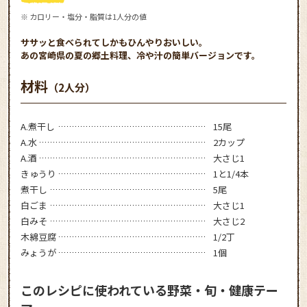
※ カロリー・塩分・脂質は1人分の値
ササッと食べられてしかもひんやりおいしい。
あの宮崎県の夏の郷土料理、冷や汁の簡単バージョンです。
材料
（2人分）
A.煮干し
15尾
A.水
2カップ
A.酒
大さじ1
きゅうり
1と1/4本
煮干し
5尾
白ごま
大さじ1
白みそ
大さじ2
木綿豆腐
1/2丁
みょうが
1個
このレシピに使われている野菜・旬・健康テー