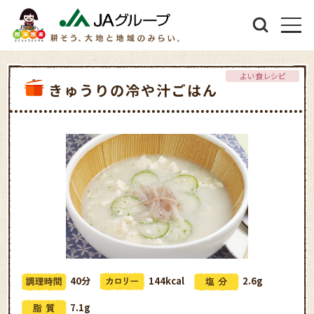
よい食レシピ
きゅうりの冷や汁ごはん
40分
144kcal
2.6g
7.1g