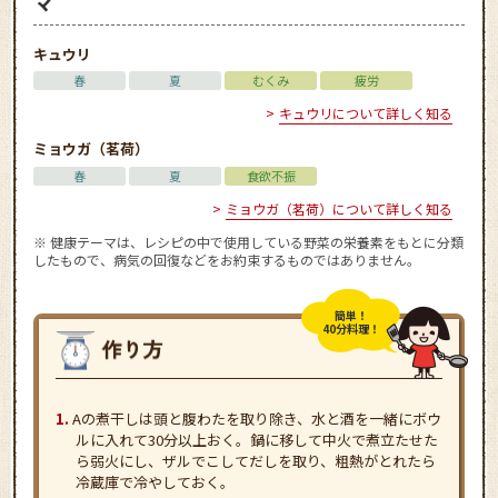
マ
キュウリ
春
夏
むくみ
疲労
キュウリについて詳しく知る
ミョウガ（茗荷）
春
夏
食欲不振
ミョウガ（茗荷）について詳しく知る
※ 健康テーマは、レシピの中で使用している野菜の栄養素をもとに分類
したもので、病気の回復などをお約束するものではありません。
簡単！
40分料理！
Aの煮干しは頭と腹わたを取り除き、水と酒を一緒にボウ
ルに入れて30分以上おく。鍋に移して中火で煮立たせた
ら弱火にし、ザルでこしてだしを取り、粗熱がとれたら
冷蔵庫で冷やしておく。