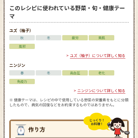
このレシピに使われている野菜・旬・健康テー
マ
ユズ（柚子）
秋
冬
疲労
美肌
風邪
ユズ（柚子）について詳しく知る
ニンジン
春
冬
高血圧
老化
免疫力
ニンジンについて詳しく知る
※ 健康テーマは、レシピの中で使用している野菜の栄養素をもとに分類
したもので、病気の回復などをお約束するものではありません。
じっくり！
お料理！