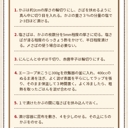
かぶは約2cmの厚さの輪切りにし、さばを挟めるように
真ん中に切り目を入れる。かぶの重さ３％の分量の塩で
2~3日ほど漬ける。
塩さばは、かぶの枚数分を5mm程度の厚さに切る。塩さ
ばが浸る程度のらっきょう酢をかけて、半日程度漬け
る。〆さばの使う場合は必要ない。
にんじんとゆずは千切り、赤唐辛子は輪切りにする。
エーコープ米こうじ300gを炊飯器の釜に入れ、400ccの
ぬるま湯を注ぎ、よく混ぜ表面を平らにしてラップを張
り、そのまま保温して３時間置く。よく冷ましたら、粗
熱を取ったごはんを混ぜ合わせる。
１で漬けたかぶの間に塩さばを挟み込んでおく。
漬け容器に昆布を敷き、４を少しのせる。その上に５の
かぶをのせる。