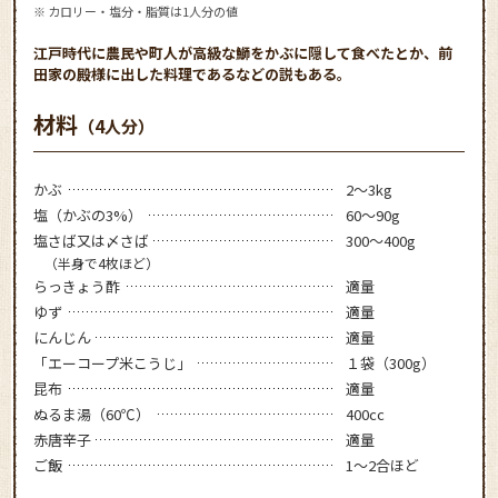
※ カロリー・塩分・脂質は1人分の値
江戸時代に農民や町人が高級な鰤をかぶに隠して食べたとか、前
田家の殿様に出した料理であるなどの説もある。
材料
（4人分）
かぶ
2～3kg
塩（かぶの3%）
60～90g
塩さば又は〆さば
300～400g
（半身で4枚ほど）
らっきょう酢
適量
ゆず
適量
にんじん
適量
「エーコープ米こうじ」
１袋（300g）
昆布
適量
ぬるま湯（60℃）
400cc
赤唐辛子
適量
ご飯
1～2合ほど