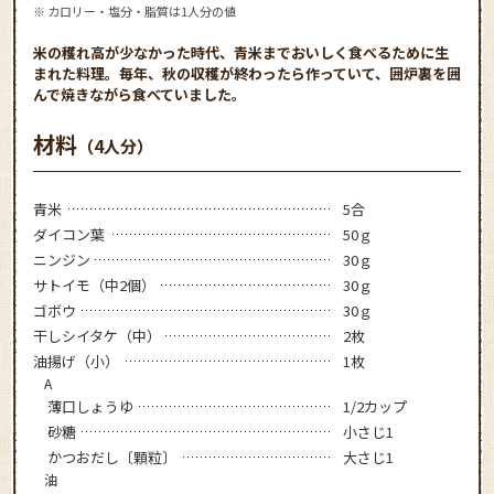
※ カロリー・塩分・脂質は1人分の値
米の穫れ高が少なかった時代、青米までおいしく食べるために生
まれた料理。毎年、秋の収穫が終わったら作っていて、囲炉裏を囲
んで焼きながら食べていました。
材料
（4人分）
青米
5合
ダイコン葉
50ｇ
ニンジン
30ｇ
サトイモ（中2個）
30ｇ
ゴボウ
30ｇ
干しシイタケ（中）
2枚
油揚げ（小）
1枚
A
薄口しょうゆ
1/2カップ
砂糖
小さじ1
かつおだし〔顆粒〕
大さじ1
油