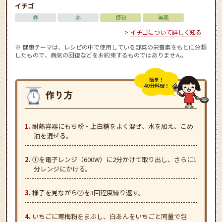
イチゴ
春
冬
便秘
美肌
イチゴについて詳しく知る
※ 健康テーマは、レシピの中で使用している野菜の栄養素をもとに分類
したもので、病気の回復などをお約束するものではありません。
簡単！
40分料理！
耐熱容器にもち粉・上白糖をよく混ぜ、水を加え、こめ
油を混ぜる。
①を電子レンジ（600W）に2分かけて取り出し、さらに1
分レンジにかける。
様子を見ながら②を3回程度繰り返す。
いちごに寒梅粉をまぶし、白あんをいちごと同量で包