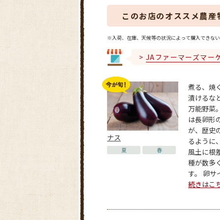
このお店のオススメ農産
※入荷、在庫、天候等の状況によって購入できない
JAファーマーズマー
煮る、焼
漬けるな
万能野菜
は長卵形
が、歴史
ナス
るように
夏
春
風土に根
種が数多
す。 卵サイ
続きはこ