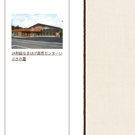
JA秋田なまはげ直売センターい
ぶきの里