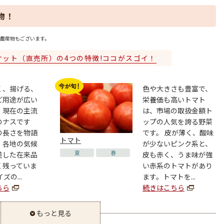
物！
農産物もございます。
ケット（直売所）の4つの特徴!ココがスゴイ！
く、揚げる、
色や大きさも豊富で、
ど用途が広い
栄養価も高いトマト
。現在の主流
は、市場の取扱金額ト
のナスです
ップの人気を誇る野菜
の長さを物語
です。 皮が薄く、酸味
トマト
、各地の気候
が少ないピンク系と、
夏
春
差した在来品
皮も赤く、うま味が強
く残っていま
い赤系のトマトがあり
ズの...
ます。トマトを...
ちら
続きはこちら
もっと見る