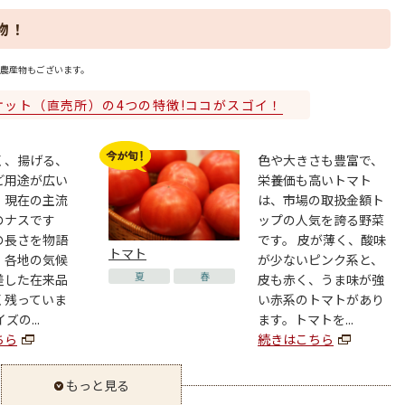
物！
農産物もございます。
ケット（直売所）の4つの特徴!ココがスゴイ！
く、揚げる、
色や大きさも豊富で、
ど用途が広い
栄養価も高いトマト
。現在の主流
は、市場の取扱金額ト
のナスです
ップの人気を誇る野菜
の長さを物語
です。 皮が薄く、酸味
トマト
、各地の気候
が少ないピンク系と、
夏
春
差した在来品
皮も赤く、うま味が強
く残っていま
い赤系のトマトがあり
ズの...
ます。トマトを...
ちら
続きはこちら
もっと見る