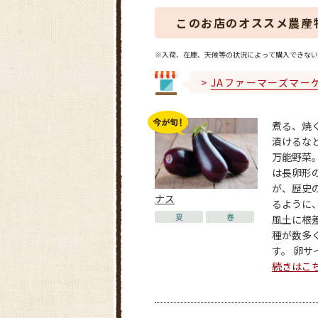
このお店のオススメ農産
※入荷、在庫、天候等の状況によって購入できない
JAファーマーズマー
煮る、焼
漬けるな
万能野菜
は長卵形
が、歴史
ナス
るように
夏
春
風土に根
種が数多
す。 卵サイ
続きはこ