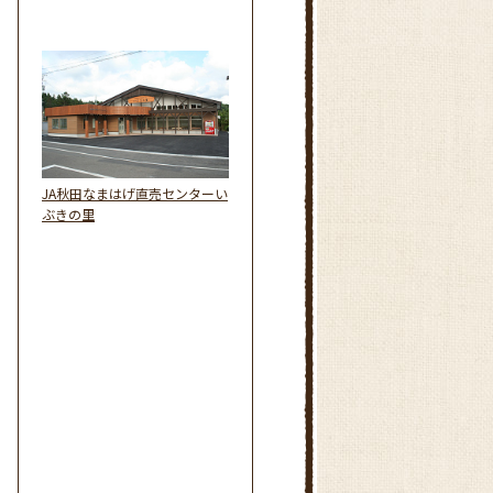
JA秋田なまはげ直売センターい
ぶきの里