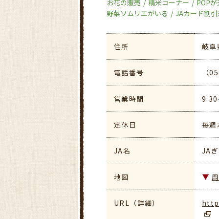
お花の販売
精米コーナー
POP
野菜ソムリエがいる
JAカード割引
住所
岐阜
電話番号
（05
営業時間
9:3
定休日
毎週
JA名
JA
地図
URL（詳細）
http