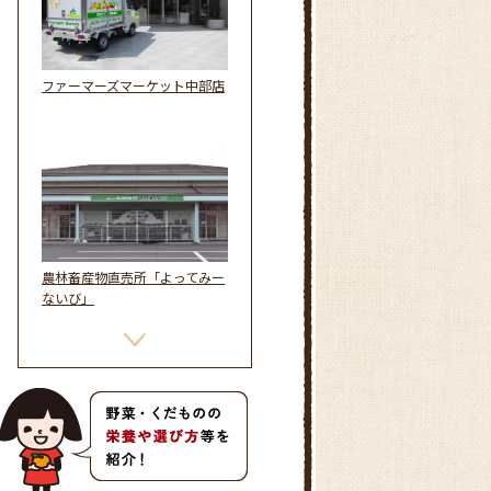
ファーマーズマーケット中部店
農林畜産物直売所「よってみー
ないび」
農林畜産物直売所「よってみー
な大野」