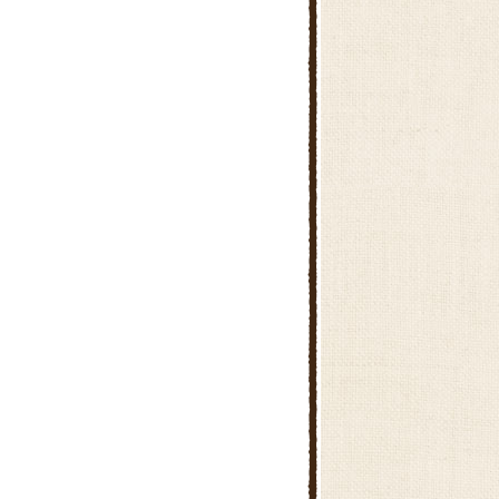
糸貫農産物販売所
おんさい朝市 さかい川グリーン
農林畜産物直売所「よってみー
な池田」