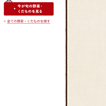
全ての野菜・くだものを探す
おんさい広場 鷺山
KOME米HOUSE 本荘店