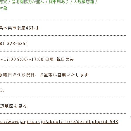
が充実
産地間協力が盛ん
駐車場あり
大規模店舗
対象
県本巣市宗慶467-1
8）323-6351
0～17:00 9:00～17:00 日曜･祝日のみ
水曜日※うち祝日、お盆等は営業いたします
ぎふ
周辺地図を見る
s://www.jagifu.or.jp/about/store/detail.php?id=543