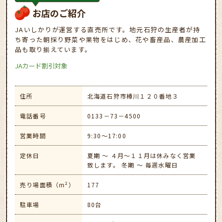
お店のご紹介
JAいしかりが運営する直売所です。地元石狩の生産者が持
ち寄った朝採り野菜や果物をはじめ、花や畜産品、農産加工
品も取り揃えています。
JAカード割引対象
住所
北海道石狩市樽川１２０番地３
電話番号
0133－73－4500
営業時間
9:30～17:00
定休日
夏期 ～ ４月～１１月は休みなく営業
致します。 冬期 ～ 毎週水曜日
売り場面積（m²）
177
駐車場
80台