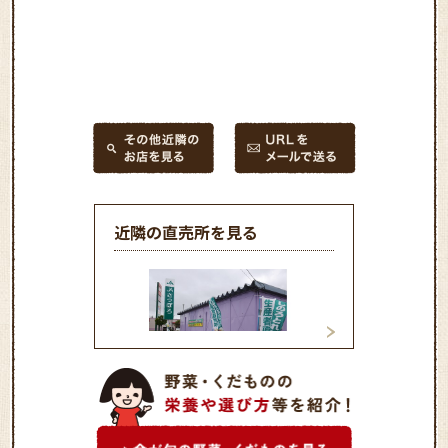
近隣の直売所を見る
とれたてっこ西
しのろとれたてっこ 生産者
直売所