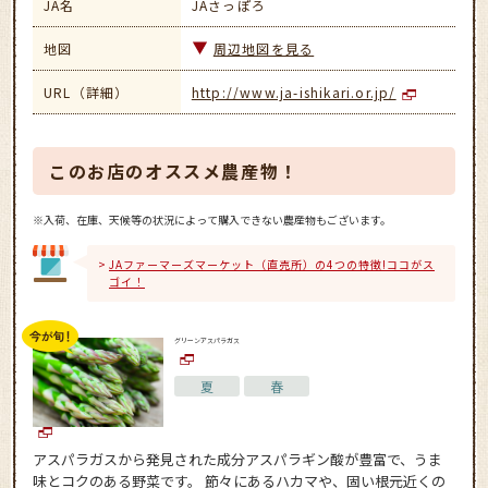
JA名
JAさっぽろ
地図
周辺地図を見る
URL（詳細）
http://www.ja-ishikari.or.jp/
このお店のオススメ農産物！
※入荷、在庫、天候等の状況によって購入できない農産物もございます。
JAファーマーズマーケット（直売所）の4つの特徴!ココがス
ゴイ！
グリーンアスパラガス
夏
春
アスパラガスから発見された成分アスパラギン酸が豊富で、うま
味とコクのある野菜です。 節々にあるハカマや、固い根元近くの