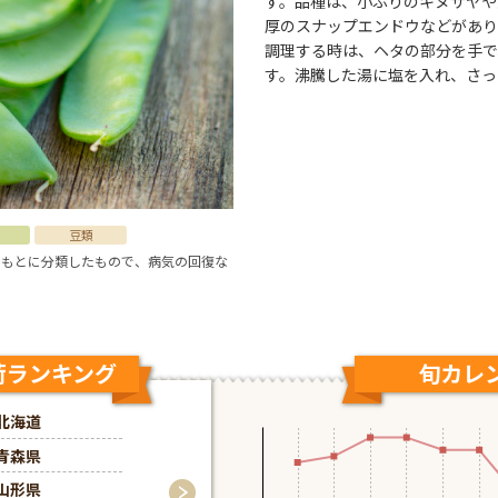
す。品種は、小ぶりのキヌサヤや
厚のスナップエンドウなどがあり
調理する時は、ヘタの部分を手で
す。沸騰した湯に塩を入れ、さっ
豆類
をもとに分類したもので、病気の回復な
荷ランキング
9月の出荷ランキ
旬カレ
北海道
北海道
青森県
山形県
山形県
秋田県