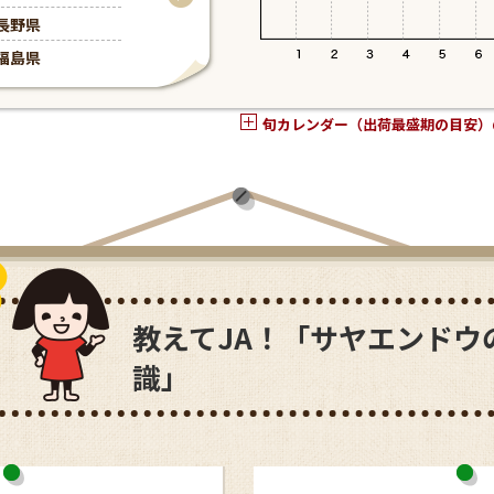
長野県
青森県
福島県
鹿児島県
旬カレンダー（出荷最盛期の目安）
教えてJA！「サヤエンドウ
識」