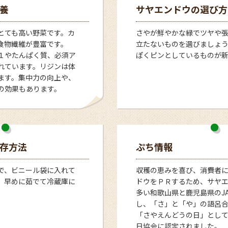
養
サヤエンドウの選び方
とても高い野菜です。カ
さやが鮮やかな緑でツヤや
食物繊維が豊富です。
立たないものを選びましょ
１やたんぱく質、必須ア
ぽくピンとしているものが
れています。リジンは体
ます。集中力の向上や、
の効果もあります。
存方法
ぷち情報
で、ビニール袋に入れて
収穫の恵みを喜び、消費者
。早めに茹でて冷蔵庫に
ドウをＰＲするため、サヤ
多い和歌山県と鹿児島県のJ
し、「さ」と「や」の語呂
「さやえんどうの日」とし
日協会に認定されました。