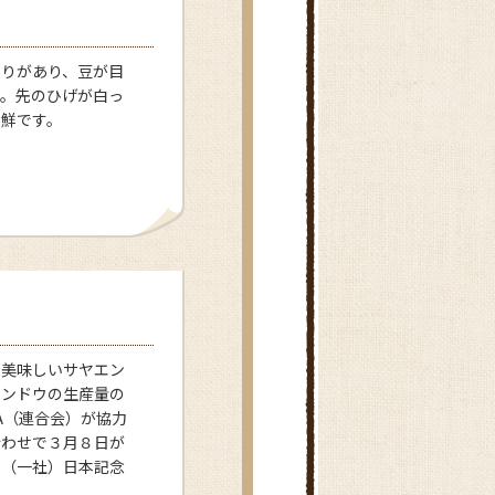
張りがあり、豆が目
う。先のひげが白っ
新鮮です。
に美味しいサヤエン
エンドウの生産量の
A（連合会）が協力
合わせで３月８日が
て（一社）日本記念