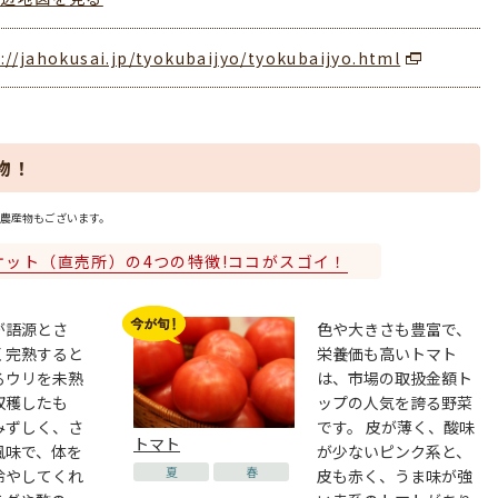
://jahokusai.jp/tyokubaijyo/tyokubaijyo.html
物！
農産物もございます。
ケット（直売所）の4つの特徴!ココがスゴイ！
が語源とさ
色や大きさも豊富で、
く完熟すると
栄養価も高いトマト
るウリを未熟
は、市場の取扱金額ト
収穫したも
ップの人気を誇る野菜
みずしく、さ
です。 皮が薄く、酸味
トマト
風味で、体を
が少ないピンク系と、
夏
春
冷やしてくれ
皮も赤く、うま味が強