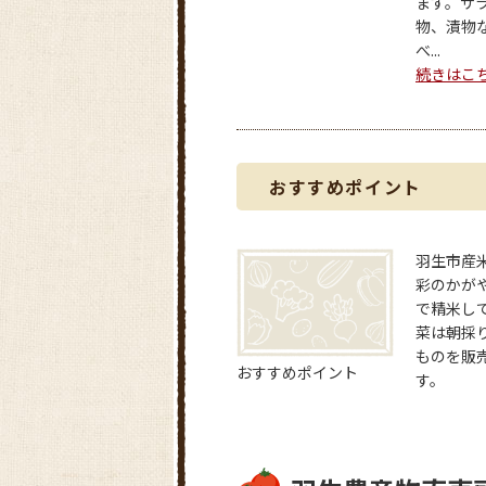
ます。サ
物、漬物
べ...
続きはこ
おすすめポイント
羽生市産
彩のかが
で精米し
菜は朝採
ものを販
おすすめポイント
す。