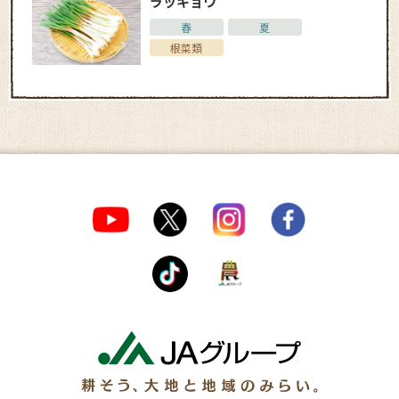
ラッキョウ
春
夏
根菜類