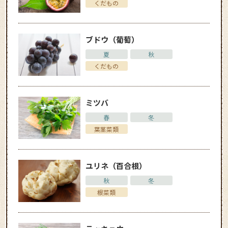
くだもの
ブドウ（葡萄）
夏
秋
くだもの
ミツバ
春
冬
葉茎菜類
ユリネ（百合根）
秋
冬
根菜類