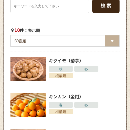
10
全
件：表示順
キクイモ（菊芋）
秋
冬
根菜類
キンカン（金柑）
春
冬
柑橘類