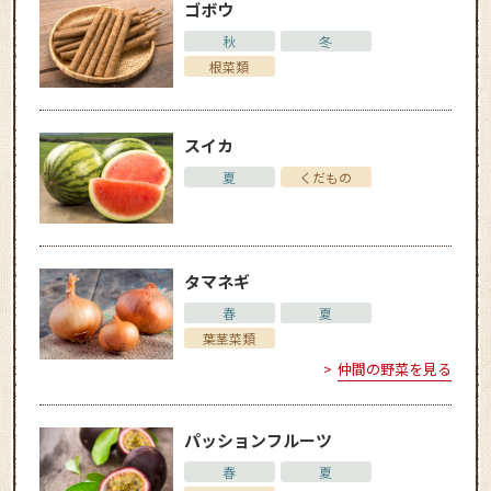
ゴボウ
秋
冬
根菜類
スイカ
夏
くだもの
タマネギ
春
夏
葉茎菜類
仲間の野菜を見る
パッションフルーツ
春
夏