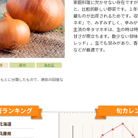
家庭料理に欠かせない存在ですが
と、比較的新しい野菜です。１年
蔵ものが出荷されるためです。収
ネギ」で、みずみずしく、辛みが
主流の辛タマネギは、生の時は特
甘さが際立ちます。数少ない甘味
レッド」。生でも甘みがあり、香
などが最適です。
類
疲労
高血圧
をもとに分類したもので、病気の回復な
荷ランキング
9月の出荷ランキ
旬カレ
北海道
北海道
兵庫県
兵庫県