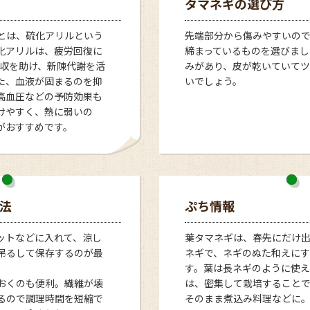
タマネギの選び方
とは、硫化アリルという
先端部分から傷みやすいの
化アリルは、疲労回復に
締まっているものを選びまし
吸収を助け、新陳代謝を活
みがあり、皮が乾いていてツ
た、血液が固まるのを抑
いでしょう。
高血圧などの予防効果も
けやすく、熱に弱いの
がおすすめです。
法
ぷち情報
ットなどに入れて、涼し
葉タマネギは、春先にだけ
吊るして保存するのが最
ネギで、ネギのぬた和えに
す。葉は長ネギのように使え
おくのも便利。繊維が壊
は、密集して栽培すること
るので調理時間を短縮で
そのまま煮込み料理などに