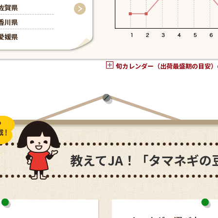
佐賀県
佐賀県
香川県
山口県
愛媛県
愛媛県
旬カレンダー（出荷最盛期の目安）
教えてJA！「タマネギの