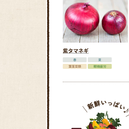
紫タマネギ
春
夏
葉茎菜類
眼精疲労