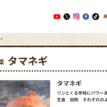
ネギ
タマネギ
菜
タマネギ
ツンとくる辛味にパワー
生食 加熱 それぞれの