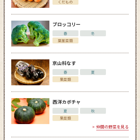
くだもの
ブロッコリー
春
冬
葉茎菜類
京山科なす
春
夏
果菜類
西洋カボチャ
夏
秋
果菜類
仲間の野菜を見る