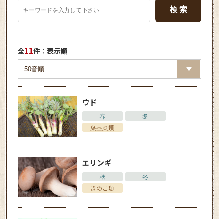
11
全
件：表示順
ウド
春
冬
葉茎菜類
エリンギ
秋
冬
きのこ類