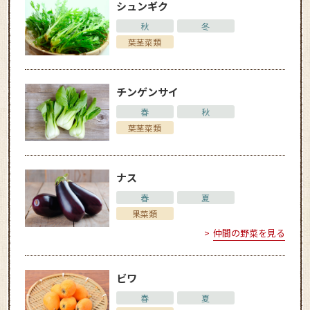
シュンギク
秋
冬
葉茎菜類
チンゲンサイ
春
秋
葉茎菜類
ナス
春
夏
果菜類
仲間の野菜を見る
ビワ
春
夏