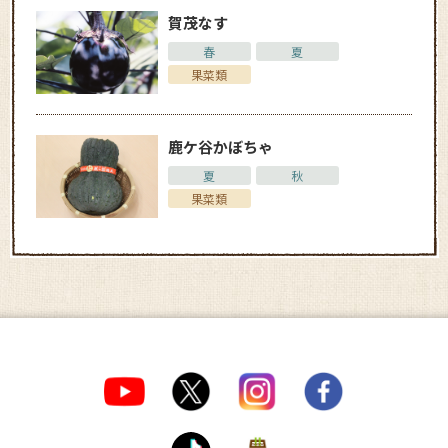
賀茂なす
春
夏
果菜類
鹿ケ谷かぼちゃ
夏
秋
果菜類