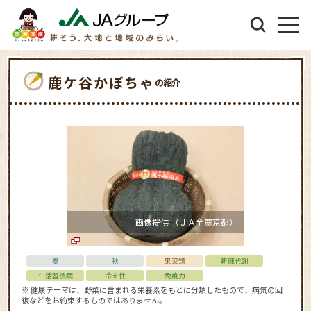
鹿ケ谷かぼちゃ
の紹介
画像提供 （ＪＡ全農京都）
夏
秋
果菜類
新陳代謝
生活習慣病
冷え性
免疫力
※ 健康テーマは、野菜に含まれる栄養素をもとに分類したもので、病気の回
復などをお約束するものではありません。