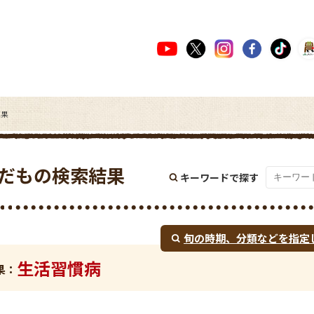
結果
だもの検索結果
キーワードで探す
旬の時期、
分類などを指定
生活習慣病
果：