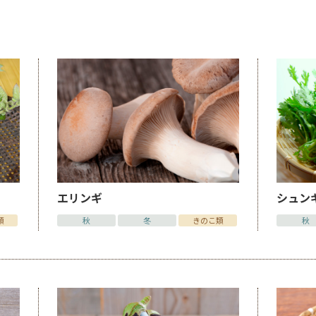
エリンギ
シュン
類
秋
冬
きのこ類
秋