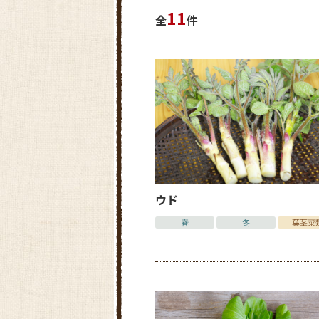
11
全
件
ウド
春
冬
葉茎菜