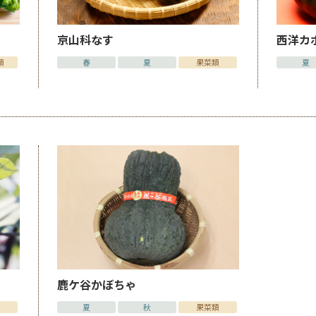
京山科なす
西洋カ
類
春
夏
果菜類
夏
鹿ケ谷かぼちゃ
夏
秋
果菜類