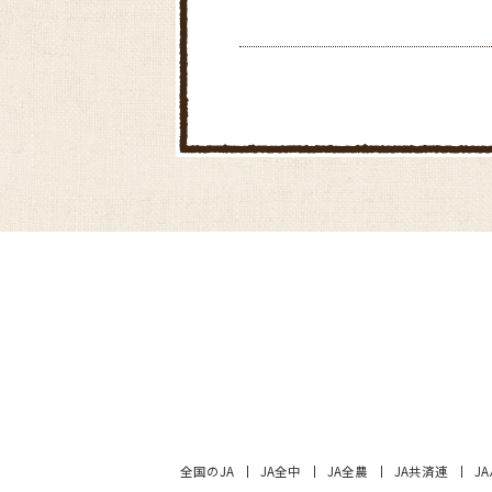
全国のJA
JA全中
JA全農
JA共済連
J