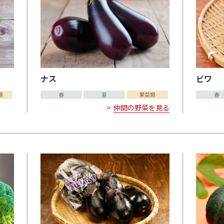
ナス
ビワ
類
春
夏
果菜類
春
仲間の野菜を見る