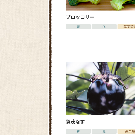
ブロッコリー
春
冬
葉茎菜
賀茂なす
春
夏
果菜類