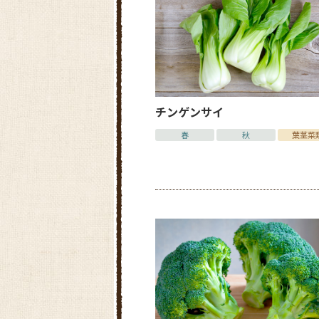
チンゲンサイ
春
秋
葉茎菜