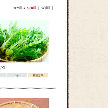
表示順
50音順
分類順
ギク
冬
葉茎菜類