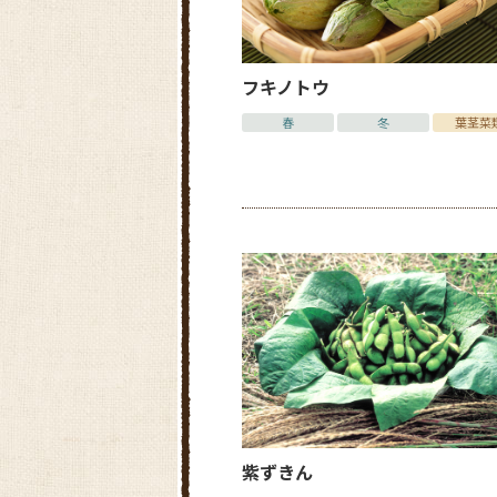
フキノトウ
春
冬
葉茎菜
紫ずきん