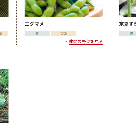
エダマメ
京夏ず
類
夏
豆類
夏
仲間の野菜を見る