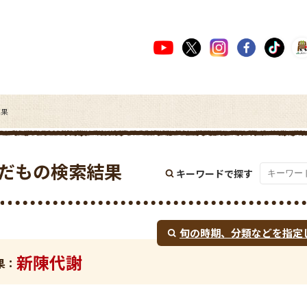
結果
だもの検索結果
キーワードで探す
旬の時期、
分類などを指定
新陳代謝
果：