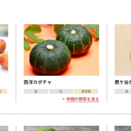
西洋カボチャ
鹿ケ谷
の
夏
秋
果菜類
夏
仲間の野菜を見る