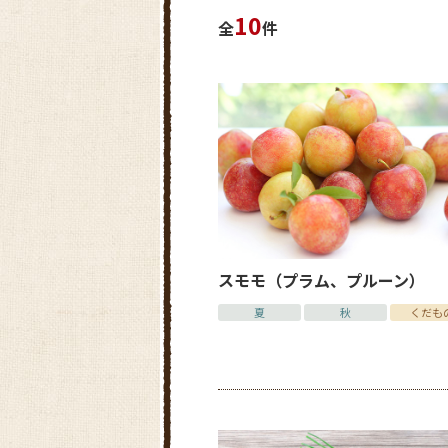
10
全
件
スモモ（プラム、プルーン）
夏
秋
くだも