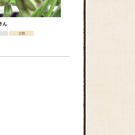
きん
豆類