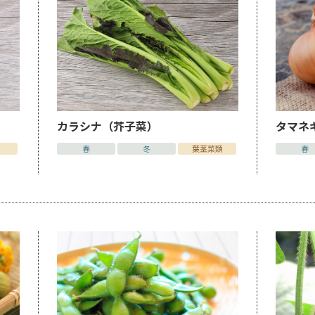
カラシナ（芥子菜）
タマネ
春
冬
葉茎菜類
春