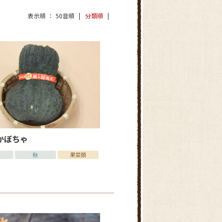
表示順
50音順
分類順
かぼちゃ
秋
果菜類