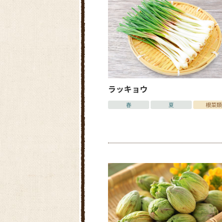
ラッキョウ
春
夏
根菜類