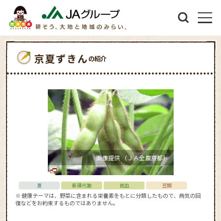
京夏ずきん
の紹介
画像提供 （ＪＡ全農京都）
夏
新陳代謝
貧血
豆類
※ 健康テーマは、野菜に含まれる栄養素をもとに分類したもので、病気の回
復などをお約束するものではありません。