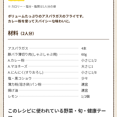
※ カロリー・塩分・脂質は1人分の値
ボリュームたっぷりのアスパラガスのフライです。
カレー粉を使ってスパイシーな味わいに。
材料
（2人分）
アスパラガス
4本
豚バラ薄切り肉(しゃぶしゃぶ用)
60g
A.カレー粉
小さじ1/2
A.マヨネーズ
大さじ1
A.にんにく(すりおろし)
小さじ1/8
塩・黒コショウ
少々
薄力粉/溶き卵/パン粉
適宜
揚げ油
適宜
レモン
1/2個
このレシピに使われている野菜・旬・健康テー