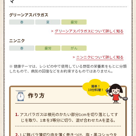
マ
グリーンアスパラガス
春
夏
疲労
グリーンアスパラガスについて詳しく知る
ニンニク
春
疲労
がん
ニンニクについて詳しく知る
※ 健康テーマは、レシピの中で使用している野菜の栄養素をもとに分類
したもので、病気の回復などをお約束するものではありません。
簡単！
10分料理！
アスパラガスは根元のかたい部分1cmを切り落としてす
じを取り、1本を3等分に切り、混ぜ合わせたAを塗る。
1.に豚バラ薄切り肉を薄く巻きつけ、塩・黒コショウを