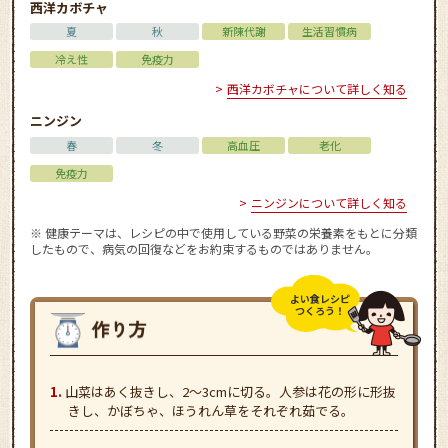
西洋カボチャ
夏
秋
新陳代謝
生活習慣病
冷え性
免疫力
西洋カボチャについて詳しく知る
ニンジン
春
冬
高血圧
老化
免疫力
ニンジンについて詳しく知る
※ 健康テーマは、レシピの中で使用している野菜の栄養素をもとに分類
したもので、病気の回復などをお約束するものではありません。
よい食レシピ
つくろう！
山菜はあく抜きし、2～3cmに切る。人参は花の形に形抜
きし、かぼちゃ、ほうれん草をそれぞれ茹でる。