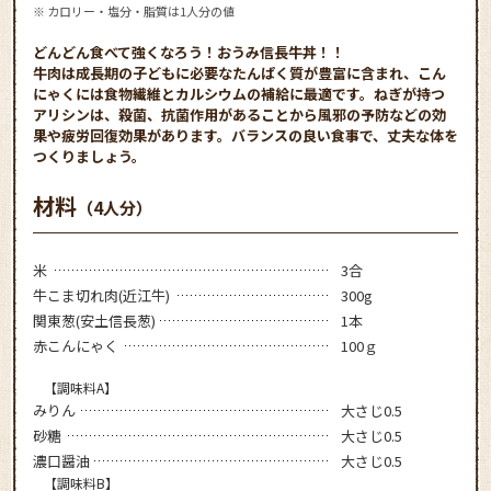
※ カロリー・塩分・脂質は1人分の値
どんどん食べて強くなろう！おうみ信長牛丼！！
牛肉は成長期の子どもに必要なたんぱく質が豊富に含まれ、こん
にゃくには食物繊維とカルシウムの補給に最適です。ねぎが持つ
アリシンは、殺菌、抗菌作用があることから風邪の予防などの効
果や疲労回復効果があります。バランスの良い食事で、丈夫な体を
つくりましょう。
材料
（4人分）
米
3合
牛こま切れ肉(近江牛)
300g
関東葱(安土信長葱)
1本
赤こんにゃく
100ｇ
【調味料A】
みりん
大さじ0.5
砂糖
大さじ0.5
濃口醤油
大さじ0.5
【調味料B】