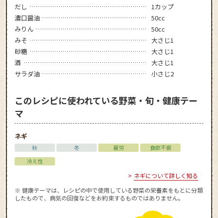
だし
1カップ
濃口醤油
50cc
みりん
50cc
みそ
大さじ1
砂糖
大さじ1
酒
大さじ1
サラダ油
小さじ2
このレシピに使われている野菜・旬・健康テー
マ
ネギ
秋
冬
疲労
食欲不振
冷え性
ネギについて詳しく知る
※ 健康テーマは、レシピの中で使用している野菜の栄養素をもとに分類
したもので、病気の回復などをお約束するものではありません。