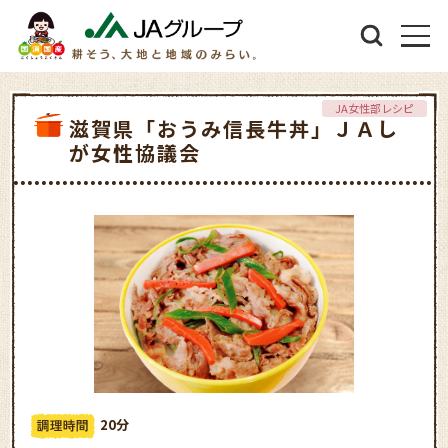
JA女性部レシピ
滋賀県「おうみ信長牛丼」ＪＡし
が女性協議会
20分