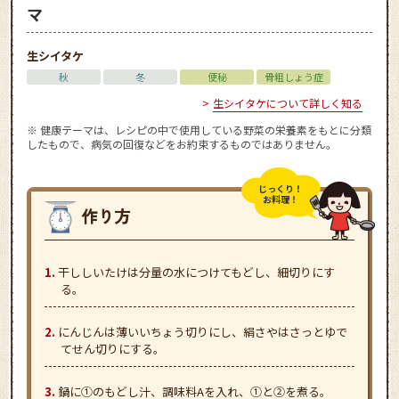
マ
生シイタケ
秋
冬
便秘
骨粗しょう症
生シイタケについて詳しく知る
※ 健康テーマは、レシピの中で使用している野菜の栄養素をもとに分類
したもので、病気の回復などをお約束するものではありません。
じっくり！
お料理！
干ししいたけは分量の水につけてもどし、細切りにす
る。
にんじんは薄いいちょう切りにし、絹さやはさっとゆで
てせん切りにする。
鍋に①のもどし汁、調味料Aを入れ、①と②を煮る。