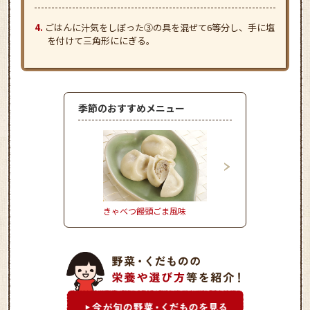
ごはんに汁気をしぼった③の具を混ぜて6等分し、手に塩
を付けて三角形ににぎる。
季節のおすすめメニュー
きゃべつ饅頭ごま風味
きゅうりとタコのさわ
マリネ