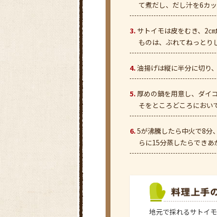
て煮だし、だし汁を6カ
サトイモは皮をむき、2㎝
ものは、ぶれてねっとり
油揚げは縦に半分に切り、
厚めの鍋を用意し、ダイコ
そをところどころにおい
5が沸騰したら中火で8分
らに15分蒸したらできあ
地元で採れるサトイモ