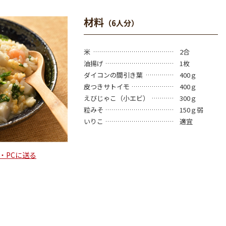
材料
（6人分）
米
2合
油揚げ
1枚
ダイコンの間引き葉
400ｇ
皮つきサトイモ
400ｇ
えびじゃこ（小エビ）
300ｇ
粒みそ
150ｇ弱
いりこ
適宜
・PCに送る