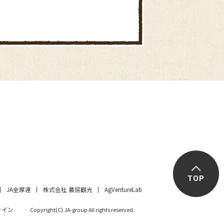
かぼちゃのとろーりクリームコ
ロッケ
とうもろこしとハムの中華風炒
めごはん
TOP
JA全厚連
株式会社 農協観光
AgVentureLab
ライン
Copyright(C) JA-group All rights reserved.