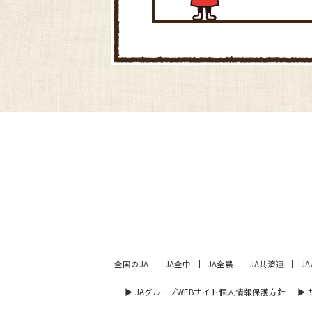
全国のJA
JA全中
JA全農
JA共済連
J
▶︎ JAグループWEBサイト個人情報保護方針
▶︎