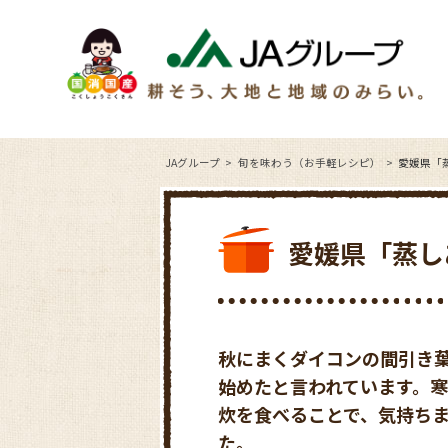
JAグループ
旬を味わう（お手軽レシピ）
愛媛県「
愛媛県「蒸し
秋にまくダイコンの間引き
始めたと言われています。
炊を食べることで、気持ち
た。