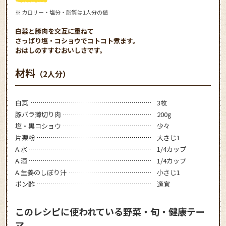
※ カロリー・塩分・脂質は1人分の値
白菜と豚肉を交互に重ねて
さっぱり塩・コショウでコトコト煮ます。
おはしのすすむおいしさです。
材料
（2人分）
白菜
3枚
豚バラ薄切り肉
200g
塩・黒コショウ
少々
片栗粉
大さじ1
A.水
1/4カップ
A.酒
1/4カップ
A.生姜のしぼり汁
小さじ1
ポン酢
適宜
このレシピに使われている野菜・旬・健康テー
マ