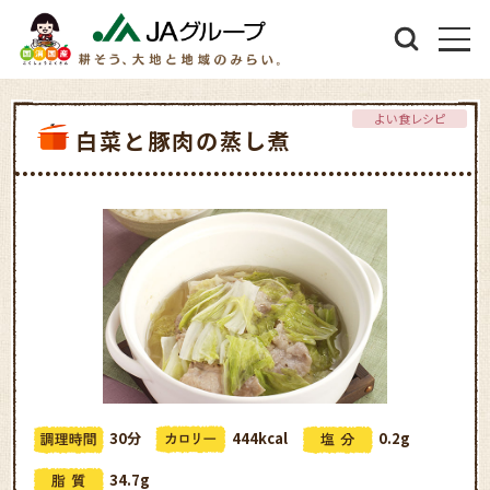
よい食レシピ
白菜と豚肉の蒸し煮
30分
444kcal
0.2g
34.7g