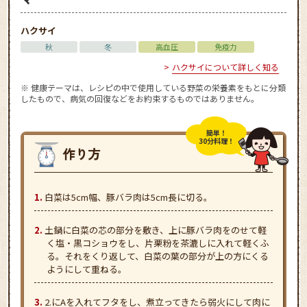
ハクサイ
秋
冬
高血圧
免疫力
ハクサイについて詳しく知る
※ 健康テーマは、レシピの中で使用している野菜の栄養素をもとに分類
したもので、病気の回復などをお約束するものではありません。
簡単！
30分料理！
白菜は5cm幅、豚バラ肉は5cm長に切る。
土鍋に白菜の芯の部分を敷き、上に豚バラ肉をのせて軽
く塩・黒コショウをし、片栗粉を茶漉しに入れて軽くふ
る。それをくり返して、白菜の葉の部分が上の方にくる
ようにして重ねる。
2.にAを入れてフタをし、煮立ってきたら弱火にして肉に