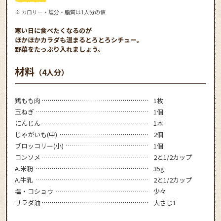
※ カロリー・塩分・脂質は1人分の値
寒い日に食べたくなるのが
ほかほかカラダも温まるとろとろシチュー。
野菜をたっぷり入れましょう。
材料
（4人分）
鶏もも肉
1枚
玉ねぎ
1個
にんじん
1本
じゃがいも(中)
2個
ブロッコリー(小)
1個
コンソメ
2と1/2カップ
A.米粉
35g
A.牛乳
2と1/2カップ
塩・コショウ
少々
サラダ油
大さじ1