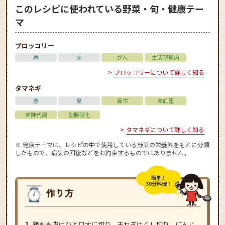
このレシピに使われている野菜・旬・健康テー
マ
ブロッコリー
春
冬
がん
生活習慣病
ブロッコリーについて詳しく知る
タマネギ
春
夏
疲労
高血圧
新陳代謝
動脈硬化
タマネギについて詳しく知る
※ 健康テーマは、レシピの中で使用している野菜の栄養素をもとに分類
したもので、病気の回復などをお約束するものではありません。
簡単！
30分料理！
鶏もも肉はひと口大に切り、玉ねぎはくし切り、にんじ