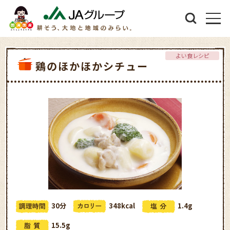
よい食レシピ
鶏のほかほかシチュー
30分
348kcal
1.4g
15.5g