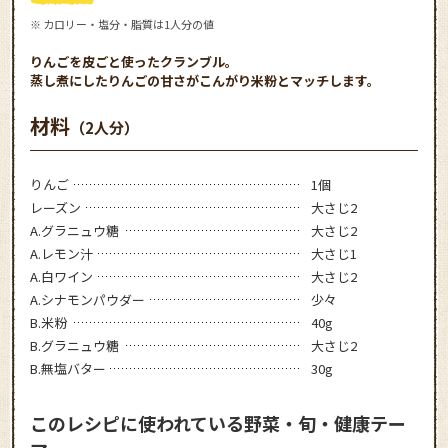
※ カロリー・塩分・脂質は1人分の値
りんごを皮ごと使ったクランブル。
蒸し煮にしたりんごの甘さがこんがり米粉とマッチします。
材料
（2人分）
りんご
1個
レーズン
大さじ2
A.グラニュウ糖
大さじ2
A.レモン汁
大さじ1
A.白ワイン
大さじ2
A.シナモンパウダー
少々
B.米粉
40g
B.グラニュウ糖
大さじ2
B.無塩バター
30g
このレシピに使われている野菜・旬・健康テー