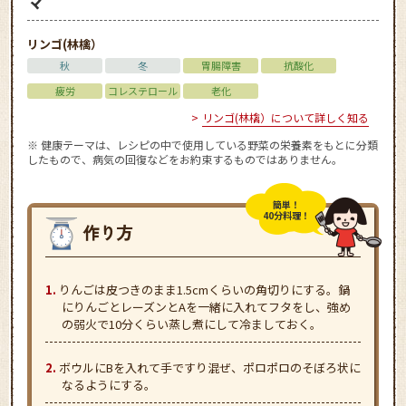
マ
リンゴ(林檎）
秋
冬
胃腸障害
抗酸化
疲労
コレステロール
老化
リンゴ(林檎）について詳しく知る
※ 健康テーマは、レシピの中で使用している野菜の栄養素をもとに分類
したもので、病気の回復などをお約束するものではありません。
簡単！
40分料理！
りんごは皮つきのまま1.5cmくらいの角切りにする。鍋
にりんごとレーズンとAを一緒に入れてフタをし、強め
の弱火で10分くらい蒸し煮にして冷ましておく。
ボウルにBを入れて手ですり混ぜ、ポロポロのそぼろ状に
なるようにする。