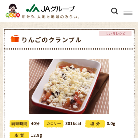
よい食レシピ
りんごのクランブル
40分
381kcal
0.0g
12.8g