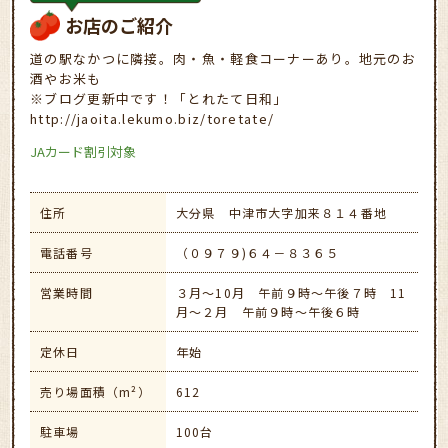
お店のご紹介
道の駅なかつに隣接。肉・魚・軽食コーナーあり。地元のお
酒やお米も
※ブログ更新中です！「とれたて日和」
http://jaoita.lekumo.biz/toretate/
JAカード割引対象
住所
大分県 中津市大字加来８１４番地
電話番号
（０９７９)６４－８３６５
営業時間
３月～10月 午前９時～午後７時 11
月～２月 午前９時～午後６時
定休日
年始
売り場面積（m²）
612
駐車場
100台