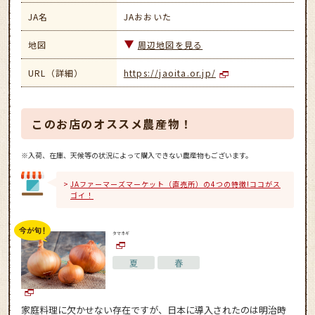
JA名
JAおおいた
地図
周辺地図を見る
URL（詳細）
https://jaoita.or.jp/
このお店のオススメ農産物！
※入荷、在庫、天候等の状況によって購入できない農産物もございます。
JAファーマーズマーケット（直売所）の4つの特徴!ココがス
ゴイ！
タマネギ
夏
春
家庭料理に欠かせない存在ですが、日本に導入されたのは明治時