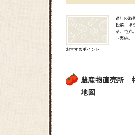
通年の取
松菜、ほ
菜、花卉
ト実施。
おすすめポイント
農産物直売所 
地図