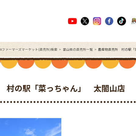
JAファーマーズマーケット(直売所)検索
富山県の直売所一覧
農産物直売所 村の駅「
 村の駅「菜っちゃん」 太閤山店