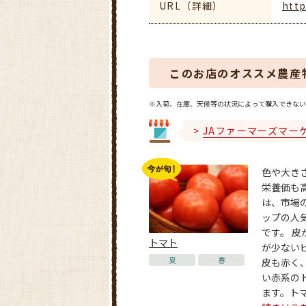
URL（詳細）
http
このお店のオススメ農産
※入荷、在庫、天候等の状況によって購入できない
JAファーマーズマー
色や大き
栄養価も
は、市場
ップの人
です。 皮
トマト
が少ない
夏
春
皮も赤く
い赤系の
ます。トマト