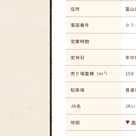
住所
富山
電話番号
０７
営業時間
定休日
年中
売り場面積（m²）
150
駐車場
普通
JA名
JA
地図