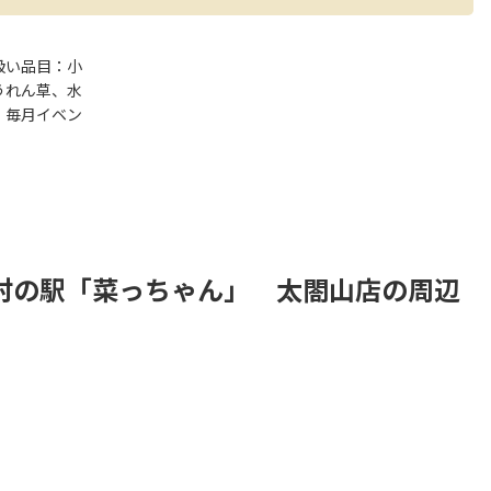
扱い品目：小
うれん草、水
。毎月イベン
村の駅「菜っちゃん」 太閤山店の周辺