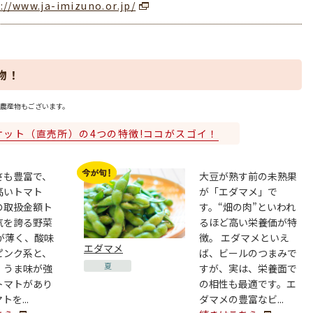
://www.ja-imizuno.or.jp/
物！
農産物もございます。
ケット（直売所）の4つの特徴!ココがスゴイ！
さも豊富で、
大豆が熟す前の未熟果
高いトマト
が「エダマメ」で
の取扱金額ト
す。“畑の肉”といわれ
気を誇る野菜
るほど高い栄養価が特
が薄く、酸味
徴。 エダマメといえ
エダマメ
ピンク系と、
ば、ビールのつまみで
夏
、うま味が強
すが、実は、栄養面で
トマトがあり
の相性も最適です。エ
を...
ダマメの豊富なビ...