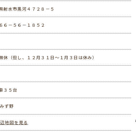
県射水市黒河４７２８－５
６６－５６－１８５２
無休（但し、１２月３１日～１月３日は休み）
車３５台
いみず野
周辺地図を見る