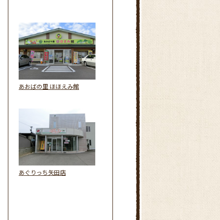
あおばの里 ほほえみ館
あぐりっち矢田店