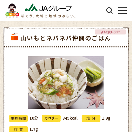
よい食レシピ
山いもとネバネバ仲間のごはん
10分
345kcal
1.9g
1.7g