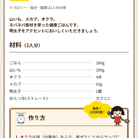
※ カロリー・塩分・脂質は1人分の値
山いも、メカブ、オクラ。
ネバネバ食材を使った健康ごはんです。
明太子をアクセントにおいしくいただきましょう。
材料
（2人分）
ごはん
280g
山いも
200g
オクラ
4本
メカブ
50g
明太子
1腹
めんつゆ(ストレート)
大さじ1
簡単！
10分料理！
オクラは塩（分量外）をふり、板ずりしてからラップに