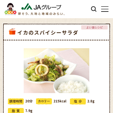
よい食レシピ
イカのスパイシーサラダ
20分
215kcal
2.8g
7.9g