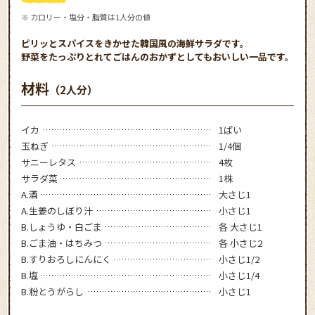
※ カロリー・塩分・脂質は1人分の値
ピリッとスパイスをきかせた韓国風の海鮮サラダです。
野菜をたっぷりとれてごはんのおかずとしてもおいしい一品です。
材料
（2人分）
イカ
1ぱい
玉ねぎ
1/4個
サニーレタス
4枚
サラダ菜
1株
A.酒
大さじ1
A.生姜のしぼり汁
小さじ1
B.しょうゆ・白ごま
各 大さじ1
B.ごま油・はちみつ
各 小さじ2
B.すりおろしにんにく
小さじ1/2
B.塩
小さじ1/4
B.粉とうがらし
小さじ1