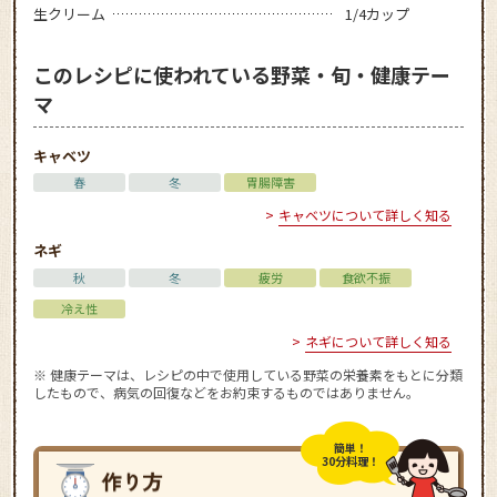
生クリーム
1/4カップ
このレシピに使われている野菜・旬・健康テー
マ
キャベツ
春
冬
胃腸障害
キャベツについて詳しく知る
ネギ
秋
冬
疲労
食欲不振
冷え性
ネギについて詳しく知る
※ 健康テーマは、レシピの中で使用している野菜の栄養素をもとに分類
したもので、病気の回復などをお約束するものではありません。
簡単！
30分料理！