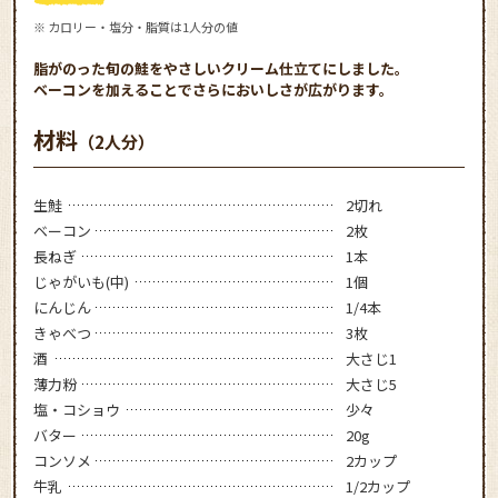
※ カロリー・塩分・脂質は1人分の値
脂がのった旬の鮭をやさしいクリーム仕立てにしました。
ベーコンを加えることでさらにおいしさが広がります。
材料
（2人分）
生鮭
2切れ
ベーコン
2枚
長ねぎ
1本
じゃがいも(中)
1個
にんじん
1/4本
きゃべつ
3枚
酒
大さじ1
薄力粉
大さじ5
塩・コショウ
少々
バター
20g
コンソメ
2カップ
牛乳
1/2カップ