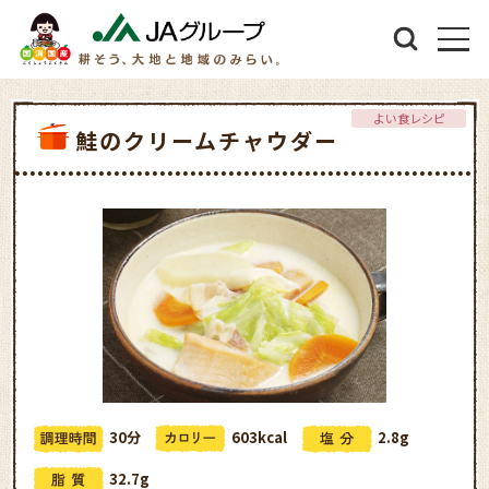
よい食レシピ
鮭のクリームチャウダー
30分
603kcal
2.8g
32.7g