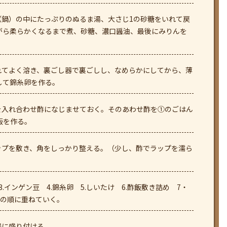
（鍋）の中にたっぷりのぬるま湯、大さじ1の砂糖をいれて戻
がら柔らかくなるまで煮、砂糖、濃口醤油、最後にみりんを
。
れてよく溶き、裏ごし器で裏ごしし、なめらかにしてから、薄
して錦糸卵を作る。
を入れ合わせ酢になじませておく。そのあわせ酢を①のごはん
飯を作る。
ップを敷き、角をしっかり整える。（少し、酢でラップを濡ら
3.インゲン豆 4.錦糸卵 5.しいたけ 6.酢飯敷き詰め 7・
）の順に重ねていく。
器に盛り付ける。