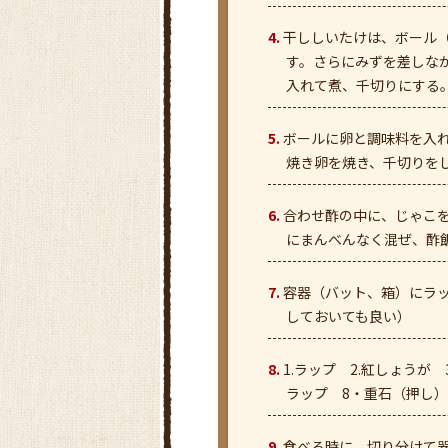
干ししいたけは、ボール
す。さらにみずを差しな
入れて煮、千切りにする
ボールに卵と調味料を入
焼き卵を焼き、千切りを
合わせ酢の中に、じゃこ
にまんべんなく混ぜ、酢
容器（バット、箱）にラ
しておいても良い）
1.ラップ 2.紅しょうが 
ラップ 8・重石（押し
食べる時に、切り分けて