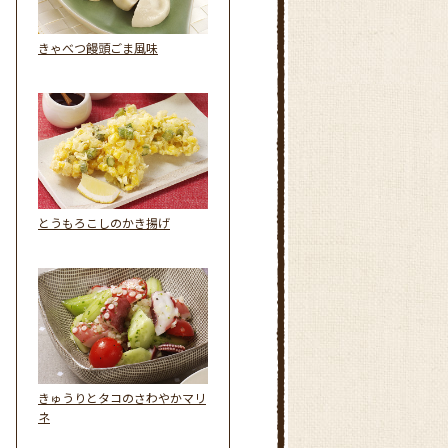
きゃべつ饅頭ごま風味
とうもろこしのかき揚げ
きゅうりとタコのさわやかマリ
ネ