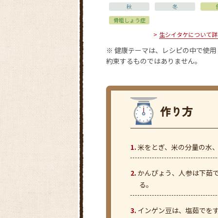
秋
冬
骨粗しょう症
生シイタケについて詳
※ 健康テーマは、レシピの中で使
約束するものではありません。
米をとぎ、米の分量の水、
かんぴょう、人参は下茹
る。
インゲン豆は、塩茹でを