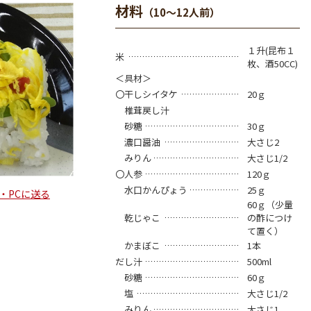
材料
（10～12人前）
１升(昆布１
米
枚、酒50CC)
＜具材＞
〇干しシイタケ
20ｇ
椎茸戻し汁
砂糖
30ｇ
濃口醤油
大さじ2
みりん
大さじ1/2
〇人参
120ｇ
水口かんぴょう
25ｇ
・PCに送る
60ｇ（少量
乾じゃこ
の酢につけ
て置く）
かまぼこ
1本
だし汁
500ml
砂糖
60ｇ
塩
大さじ1/2
みりん
大さじ1