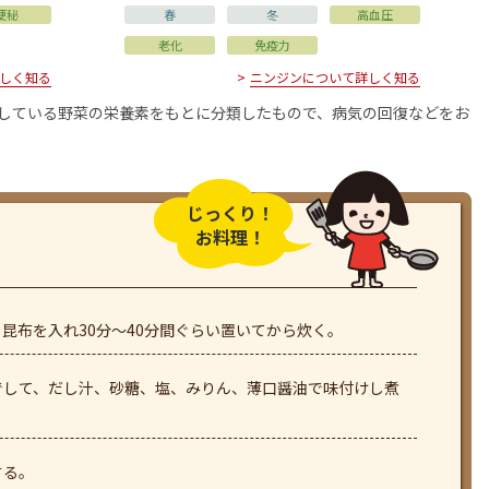
便秘
春
冬
高血圧
老化
免疫力
しく知る
ニンジンについて詳しく知る
用している野菜の栄養素をもとに分類したもので、病気の回復などをお
じっくり！
お料理！
昆布を入れ30分～40分間ぐらい置いてから炊く。
でして、だし汁、砂糖、塩、みりん、薄口醤油で味付けし煮
する。