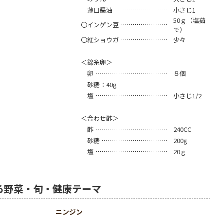
薄口醤油
小さじ1
50ｇ（塩茹
〇インゲン豆
で）
〇紅ショウガ
少々
＜錦糸卵＞
卵
８個
砂糖：40g
塩
小さじ1/2
＜合わせ酢＞
酢
240CC
砂糖
200g
塩
20ｇ
る野菜・旬・健康テーマ
ニンジン