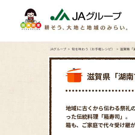
JAグループ
旬を味わう（お手軽レシピ）
滋賀県「
滋賀県「湖南
地域に古くから伝わる祭礼
った伝統料理「箱寿司」。
箱も、ご家庭で代々受け継