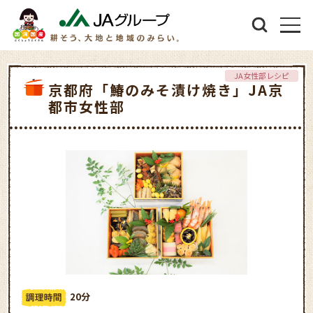
JA女性部レシピ
京都府「鰆のみそ漬け焼き」JA京
都市女性部
20分