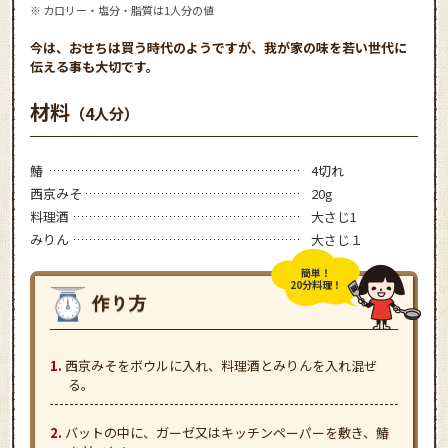
※ カロリー・塩分・脂質は1人分の値
今は、おせちは買う時代のようですが、我が家の味を若い世代に
伝える事も大切です。
材料
（4人分）
鰆
4切れ
西京みそ
20g
料理酒
大さじ1
みりん
大さじ１
簡単！
20分料理！
西京みそをボウルに入れ、料理酒とみりんを入れ混ぜ
る。
バットの中に、ガーゼ又はキッチンペーパーを敷き、鰆