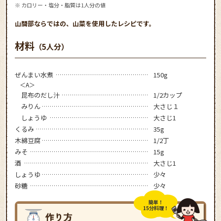
※ カロリー・塩分・脂質は1人分の値
山間部ならではの、山菜を使用したレシピです。
材料
（5人分）
ぜんまい水煮
150g
＜A＞
昆布のだし汁
1/2カップ
みりん
大さじ１
しょうゆ
大さじ1
くるみ
35g
木綿豆腐
1/2丁
みそ
15g
酒
大さじ1
しょうゆ
少々
砂糖
少々
簡単！
15分料理！