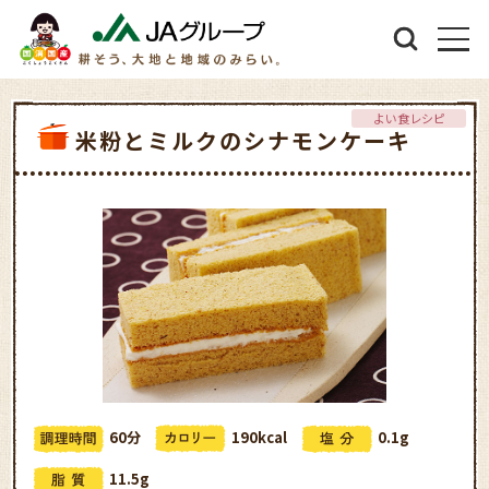
よい食レシピ
米粉とミルクのシナモンケーキ
60分
190kcal
0.1g
11.5g