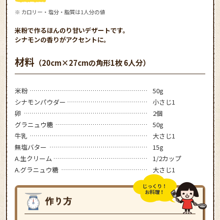
※ カロリー・塩分・脂質は1人分の値
米粉で作るほんのり甘いデザートです。
シナモンの香りがアクセントに。
材料
（20cm×27cmの角形1枚 6人分）
米粉
50g
シナモンパウダー
小さじ1
卵
2個
グラニュウ糖
50g
牛乳
大さじ1
無塩バター
15g
A.生クリーム
1/2カップ
A.グラニュウ糖
大さじ1
じっくり！
お料理！