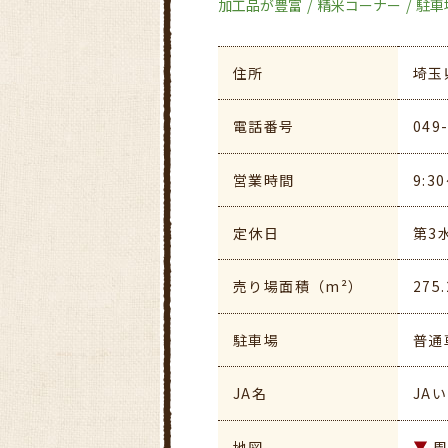
加工品が豊富
精米コーナー
駐車
住所
埼玉
電話番号
049
営業時間
9:3
定休日
第3
売り場面積（m²）
275.
駐車場
普通
JA名
JA
地図