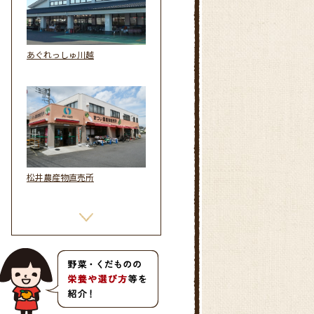
あぐれっしゅ川越
松井農産物直売所
ファ－マ－ズショップ「こぐれ
村」