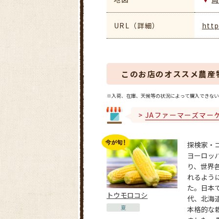
URL（詳細）
http
このお店のオススメ農産
※入荷、在庫、天候等の状況によって購入できない
JAファーマーズマー
探検家・
ヨーロッ
り、世界
れるよう
た。日本
トウモロコシ
代、北海
夏
本格的な