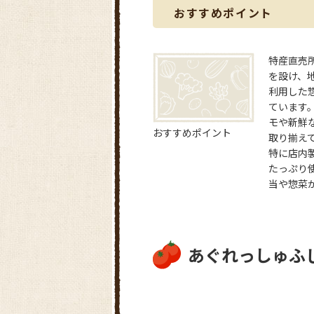
おすすめポイント
特産直売
を設け、
利用した
ています
モや新鮮
おすすめポイント
取り揃え
特に店内
たっぷり
当や惣菜が大
あぐれっしゅふ