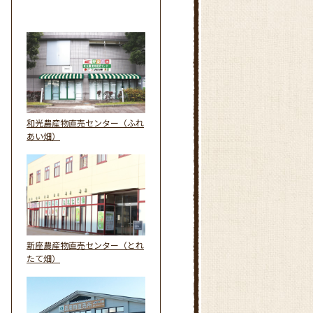
和光農産物直売センター（ふれ
あい畑）
新座農産物直売センター（とれ
たて畑）