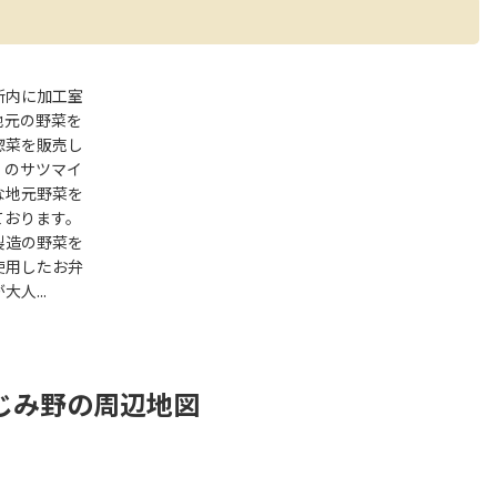
所内に加工室
地元の野菜を
惣菜を販売し
。のサツマイ
な地元野菜を
ております。
製造の野菜を
使用したお弁
人...
じみ野の周辺地図