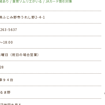
場あり
食育ソムリエがいる
JAカード割引対象
県ふじみ野市うれし野2-4-1
-263-5637
0～18:00
水曜日（祝日の場合営業）
28
車９４台
いるま野
周辺地図を見る