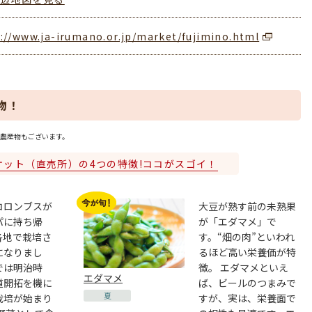
://www.ja-irumano.or.jp/market/fujimino.html
物！
農産物もございます。
ケット（直売所）の4つの特徴!ココがスゴイ！
コロンブスが
大豆が熟す前の未熟果
パに持ち帰
が「エダマメ」で
各地で栽培さ
す。“畑の肉”といわれ
になりまし
るほど高い栄養価が特
では明治時
徴。 エダマメといえ
エダマメ
道開拓を機に
ば、ビールのつまみで
夏
栽培が始まり
すが、実は、栄養面で