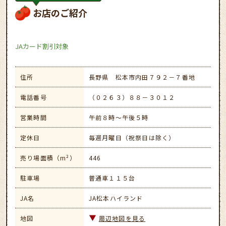
お店のご紹介
JAカード割引対象
住所
長野県 松本市内田７９２－７番地
電話番号
（０２６３）８８－３０１２
営業時間
午前８時～午後５時
定休日
毎週月曜日（祝祭日は除く）
売り場面積（m²）
446
駐車場
普通車１１５台
JA名
JA松本ハイランド
地図
周辺地図を見る