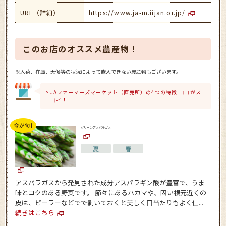
URL（詳細）
https://www.ja-m.iijan.or.jp/
このお店のオススメ農産物！
※入荷、在庫、天候等の状況によって購入できない農産物もございます。
JAファーマーズマーケット（直売所）の4つの特徴!ココがス
ゴイ！
グリーンアスパラガス
夏
春
アスパラガスから発見された成分アスパラギン酸が豊富で、うま
味とコクのある野菜です。 節々にあるハカマや、固い根元近くの
皮は、ピーラーなどでで剥いておくと美しく口当たりもよく仕...
続きはこちら