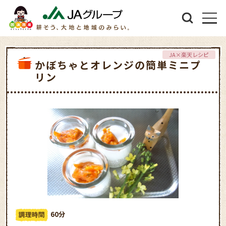
JA×楽天レシピ
かぼちゃとオレンジの簡単ミニプ
リン
60分