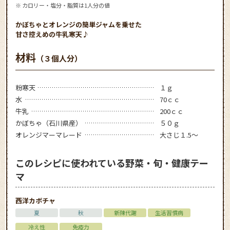
※ カロリー・塩分・脂質は1人分の値
かぼちゃとオレンジの簡単ジャムを乗せた
甘さ控えめの牛乳寒天♪
材料
（３個人分）
粉寒天
１ｇ
水
70ｃｃ
牛乳
200ｃｃ
かぼちゃ（石川県産）
５０ｇ
オレンジマーマレード
大さじ１.5～
このレシピに使われている野菜・旬・健康テー
マ
西洋カボチャ
夏
秋
新陳代謝
生活習慣病
冷え性
免疫力