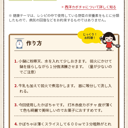
西洋カボチャについて詳しく知る
※ 健康テーマは、レシピの中で使用している野菜の栄養素をもとに分類
したもので、病気の回復などをお約束するものではありません。
じっくり！
お料理！
小鍋に粉寒天、水を入れて少しおきます。 弱火にかけて
鍋を揺らしながら１分強沸騰させます。（量が少ないの
でご注意）
牛乳も加えて弱火で煮溶かします。 器に等分して流し入
れる。
今回使用したかぼちゃです。 打木赤皮カボチャ 皮が薄く
て色も綺麗で美味しいのでお菓子におすすめです。
かぼちゃは薄くスライスして６００ｗで３分粗熱がとれ