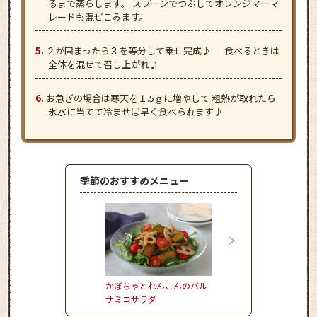
るまで蒸らします。 スプーンでつぶしてオレンジマーマ
レードも混ぜこみます。
２が固まったら３を等分して乗せ完成♪ 食べるときは
全体を混ぜて召し上がれ♪
お急ぎの場合は寒天を１.5ｇに増やして 粗熱が取れたら
氷水に当てて冷ませば早く食べられます♪
季節のおすすめメニュー
かぼちゃとれんこんのバル
とうもろこしとハムの
サミコサラダ
風炒めごはん