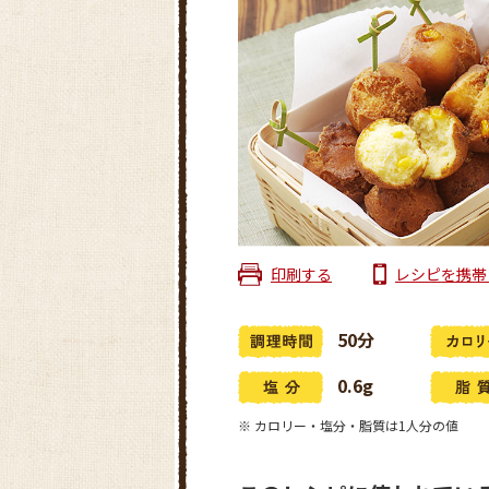
印刷する
レシピを携帯
50分
0.6g
※ カロリー・塩分・脂質は1人分の値