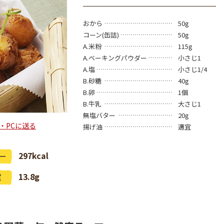
おから
50g
コーン(缶詰)
50g
A.米粉
115g
A.ベーキングパウダー
小さじ1
A.塩
小さじ1/4
B.砂糖
40g
B.卵
1個
B.牛乳
大さじ1
無塩バター
20g
・PCに送る
揚げ油
適宜
297kcal
13.8g