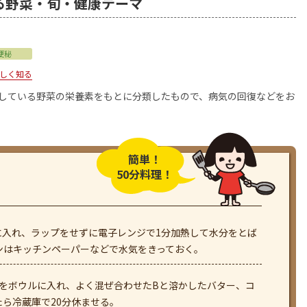
る野菜・旬・健康テーマ
便秘
しく知る
用している野菜の栄養素をもとに分類したもので、病気の回復などをお
簡単！
50分料理！
に入れ、ラップをせずに電子レンジで1分加熱して水分をとば
ンはキッチンペーパーなどで水気をきっておく。
らをボウルに入れ、よく混ぜ合わせたBと溶かしたバター、コ
ら冷蔵庫で20分休ませる。