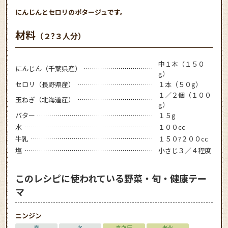
にんじんとセロリのポタージュです。
材料
（２?３人分）
中１本（１５０
にんじん（千葉県産）
g）
セロリ（長野県産）
１本（５０g）
１／２個（１００
玉ねぎ（北海道産）
g）
バター
１５g
水
１００cc
牛乳
１５０?２００cc
塩
小さじ３／４程度
このレシピに使われている野菜・旬・健康テー
マ
ニンジン
春
冬
高血圧
老化