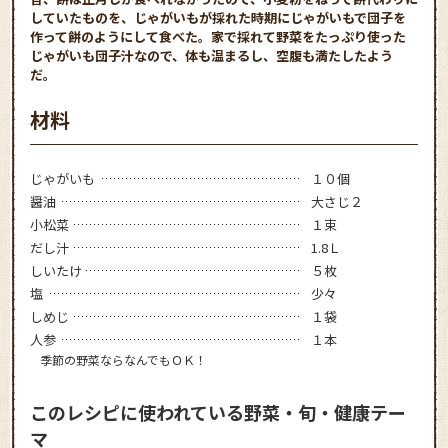
していたものを、じゃがいもが採れた時期にじゃがいもで団子を
作って餅のようにして食べた。家で採れて野菜をたっぷり使った
じゃがいも団子汁なので、体も温まるし、空腹も満たしたよう
だ。
材料
じゃがいも
１０個
醤油
大さじ２
小松菜
１束
だし汁
1.8Ｌ
しいたけ
５枚
塩
少々
しめじ
１袋
人参
１本
季節の野菜ならなんでもＯＫ！
このレシピに使われている野菜・旬・健康テー
マ