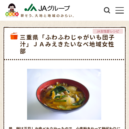
JA女性部レシピ
三重県「ふわふわじゃがいも団子
汁」ＪＡみえきたいなべ地域女性
部
昔、餅は正月しか食べれなかったので、小麦粉をねって餅代わりに