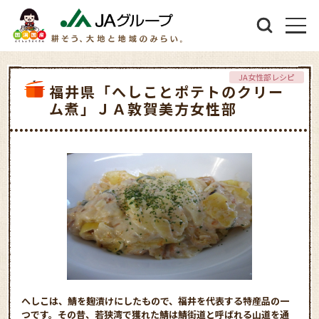
JA女性部レシピ
福井県「へしことポテトのクリー
ム煮」ＪＡ敦賀美方女性部
へしこは、鯖を麹漬けにしたもので、福井を代表する特産品の一
つです。その昔、若狭湾で獲れた鯖は鯖街道と呼ばれる山道を通