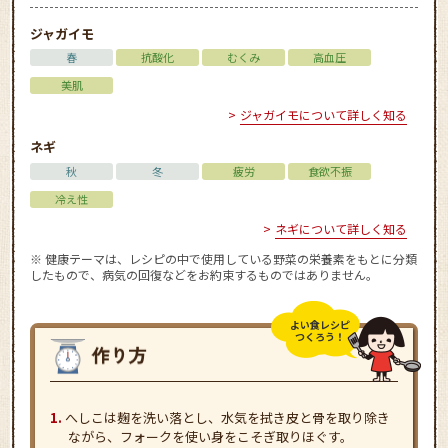
ジャガイモ
春
抗酸化
むくみ
高血圧
美肌
ジャガイモについて詳しく知る
ネギ
秋
冬
疲労
食欲不振
冷え性
ネギについて詳しく知る
※ 健康テーマは、レシピの中で使用している野菜の栄養素をもとに分類
したもので、病気の回復などをお約束するものではありません。
よい食レシピ
つくろう！
へしこは麹を洗い落とし、水気を拭き皮と骨を取り除き
ながら、フォークを使い身をこそぎ取りほぐす。