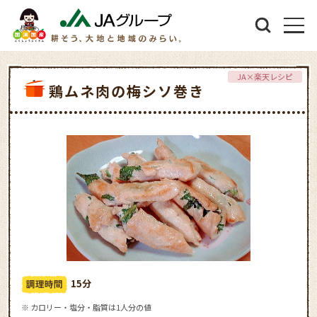
JA×楽天レシピ
鶏ムネ肉の梅シソ巻き
15分
※ カロリー・塩分・脂質は1人分の値