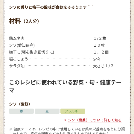
シソの香りと梅干の酸味が食欲をそそります＾＾
材料
（2人分）
鶏ムネ肉
１/２枚
シソ(愛知県産)
１０枚
梅干し(種を抜き細切りに)
１、２個
塩こしょう
少々
サラダ油
大さじ１/２
このレシピに使われている野菜・旬・健康テー
マ
シソ（紫蘇）
春
夏
アレルギー
シソ（紫蘇）について詳しく知る
※ 健康テーマは、レシピの中で使用している野菜の栄養素をもとに分類
したもので、病気の回復などをお約束するものではありません。