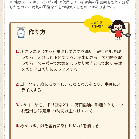
※ 健康テーマは、レシピの中で使用している野菜の栄養素をもとに分類
したもので、病気の回復などをお約束するものではありません。
じっくり！
お料理！
オクラに塩（少々）まぶしてこすり洗いし軽く産毛を取
ったら、２分ほど下茹でする。冷水にさらして粗熱を取
ったら、ペーパーで水気をしっかり拭きとっておく 先端
を切り小口切りにスライスする
ゴーヤは、縦にカットし、たねとわたをとり、半月にス
ライスする
2のゴーヤを、ポリ袋などに、薄口醤油、砂糖とともにい
れ密封し 冷蔵庫で1時間以上つけておく
めんつゆ、酢を容器にあわせいれ1を漬ける