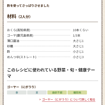
酢を使ってさっぱりさせました
材料
（2人分）
おくら(高知県産)
10本くらい
ゴーヤ(鹿児島県産)
1/3本
薄口醤油
大さじ1
砂糖
大さじ1
酢
小さじ1
めんつゆ(ストレート)
小さじ3
このレシピに使われている野菜・旬・健康テー
マ
ゴーヤー（にがうり）
春
夏
食欲不振
糖尿病
ゴーヤー（にがうり）について詳しく知る