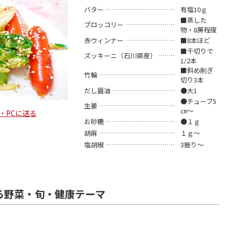
バター
有塩10ｇ
■蒸した
ブロッコリー
物・8房程度
赤ウィンナー
■8本ほど
■千切りで
ズッキーニ（石川県産）
1/2本
■斜め削ぎ
竹輪
切り3本
だし醤油
●大1
●チューブ5
生姜
㎝～
・PCに送る
お砂糖
●１ｇ
胡麻
１ｇ～
塩胡椒
3振り～
る野菜・旬・健康テーマ