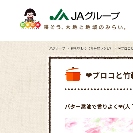
JAグループ
旬を味わう（お手軽レシピ）
❤ブロコ
❤ブロコと竹
バター醤油で香りよく❤(人´