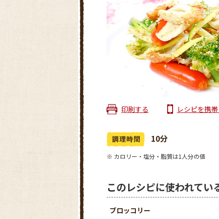
印刷する
レシピを携帯
10分
※ カロリー・塩分・脂質は1人分の値
このレシピに使われてい
ブロッコリー