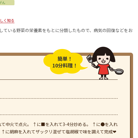
がん
しく知る
用している野菜の栄養素をもとに分類したもので、病気の回復などをお
簡単！
10分料理！
て中火で点火。 ↑に■を入れて3-4分炒める。 ↑に●を入れ
 ↑に胡麻を入れてザックリ混ぜて塩胡椒で味を調えて完成❤