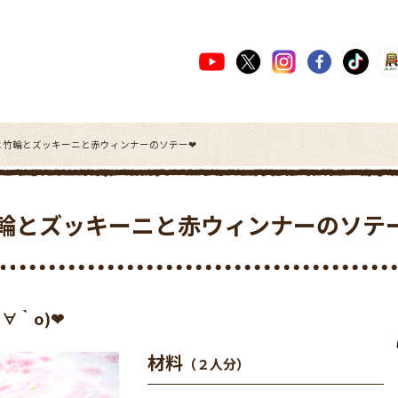
と竹輪とズッキーニと赤ウィンナーのソテー❤
輪とズッキーニと赤ウィンナーのソテ
∀｀o)❤
材料
（２人分）