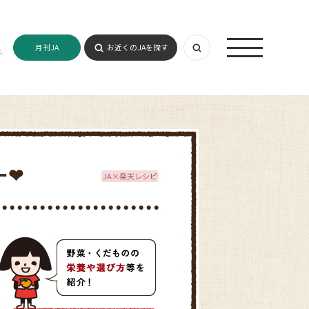
月刊JA
お近くのJAを探す
ー❤
JA×楽天レシピ