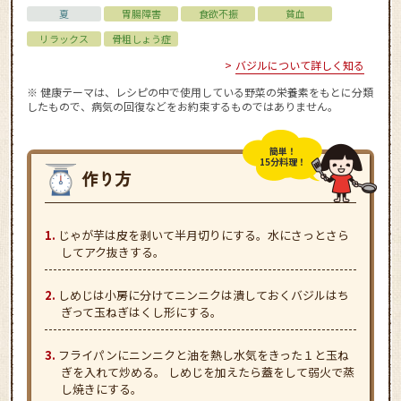
夏
胃腸障害
食欲不振
貧血
リラックス
骨粗しょう症
バジルについて詳しく知る
※ 健康テーマは、レシピの中で使用している野菜の栄養素をもとに分類
したもので、病気の回復などをお約束するものではありません。
簡単！
15分料理！
じゃが芋は皮を剥いて半月切りにする。水にさっとさら
してアク抜きする。
しめじは小房に分けてニンニクは潰しておくバジルはち
ぎって玉ねぎはくし形にする。
フライパンにニンニクと油を熱し水気をきった１と玉ね
ぎを入れて炒める。 しめじを加えたら蓋をして弱火で蒸
し焼きにする。