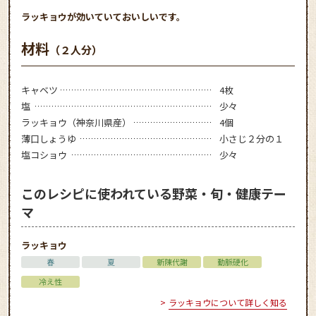
ラッキョウが効いていておいしいです。
材料
（２人分）
キャベツ
4枚
塩
少々
ラッキョウ（神奈川県産）
4個
薄口しょうゆ
小さじ２分の１
塩コショウ
少々
このレシピに使われている野菜・旬・健康テー
マ
ラッキョウ
春
夏
新陳代謝
動脈硬化
冷え性
ラッキョウについて詳しく知る