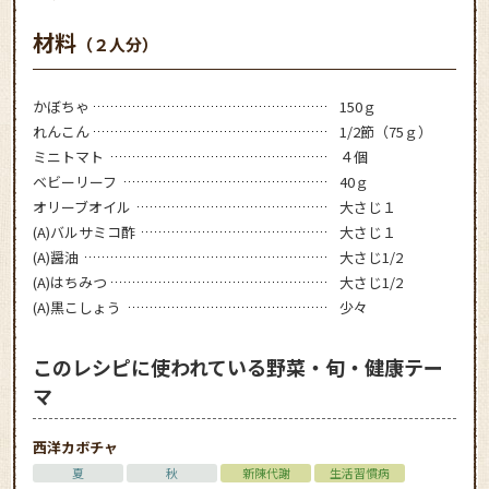
材料
（２人分）
かぼちゃ
150ｇ
れんこん
1/2節（75ｇ）
ミニトマト
４個
ベビーリーフ
40ｇ
オリーブオイル
大さじ１
(A)バルサミコ酢
大さじ１
(A)醤油
大さじ1/2
(A)はちみつ
大さじ1/2
(A)黒こしょう
少々
このレシピに使われている野菜・旬・健康テー
マ
西洋カボチャ
夏
秋
新陳代謝
生活習慣病