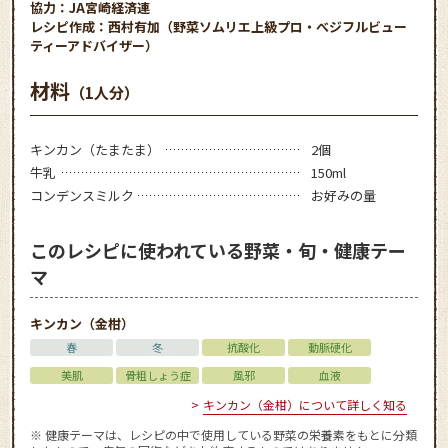
協力：JA宮崎経済連
レシピ作成：西村有加（野菜ソムリエ上級プロ・べジフルビュー
ティーアドバイザー）
材料
（1人分）
キンカン（たまたま）
2個
牛乳
150ml
コンデンスミルク
お好みの量
このレシピに使われている野菜・旬・健康テー
マ
キンカン（金柑）
春
冬
抗酸化
動脈硬化
美肌
骨粗しょう症
風邪
血液
キンカン（金柑）について詳しく知る
※ 健康テーマは、レシピの中で使用している野菜の栄養素をもとに分類