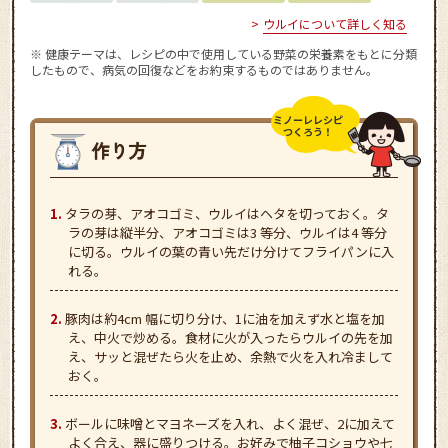
ウルイについて詳しく知る
※ 健康テーマは、レシピの中で使用している野菜の栄養素をもとに分類
したもので、病気の回復などをお約束するものではありません。
ミノーレレシピ
つくろう！
タラの芽、アオコゴミ、ウルイはヘタを切っておく。タ
ラの芽は縦半分、アオコゴミは3 等分、ウルイは4 等分
に切る。ウルイの葉の青い先だけ分けてフライパンに入
れる。
豚肉は約4cm 幅に切り分け、1に油を加えず水と塩を加
え、中火で炒める。食材に火が入ったらウルイの先を加
え、サッと混ぜたら火を止め、余熱で火を入れ冷まして
おく。
ボールに味噌とマヨネーズを入れ、よく混ぜ、2に加えて
よく合え、器に盛りつける。お好みで柚子コショウや七