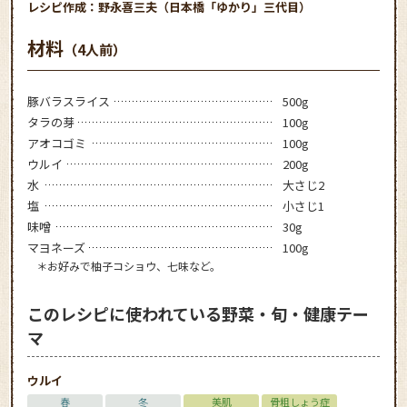
レシピ作成：野永喜三夫（日本橋「ゆかり」三代目）
材料
（4人前）
豚バラスライス
500g
タラの芽
100g
アオコゴミ
100g
ウルイ
200g
水
大さじ2
塩
小さじ1
味噌
30g
マヨネーズ
100g
＊お好みで柚子コショウ、七味など。
このレシピに使われている野菜・旬・健康テー
マ
ウルイ
春
冬
美肌
骨粗しょう症